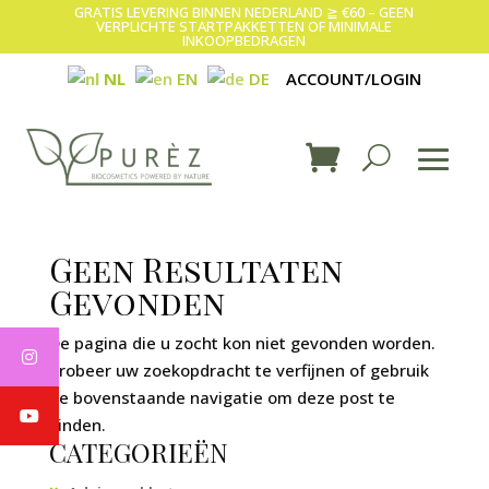
GRATIS LEVERING BINNEN NEDERLAND ≧ €60 – GEEN
VERPLICHTE STARTPAKKETTEN OF MINIMALE
INKOOPBEDRAGEN
ACCOUNT/LOGIN
NL
EN
DE
Geen Resultaten
Gevonden
De pagina die u zocht kon niet gevonden worden.
Probeer uw zoekopdracht te verfijnen of gebruik
de bovenstaande navigatie om deze post te
vinden.
CATEGORIEËN