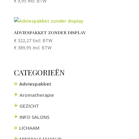
€
9,95
Incl. BTW
Adviespakket zonder display
€
322,27
Excl. BTW
€
389,95
Incl. BTW
CATEGORIEËN
Adviespakket
+
Aromatherapie
+
GEZICHT
+
INFO SALONS
LICHAAM
+
MINERALE MAKEUP