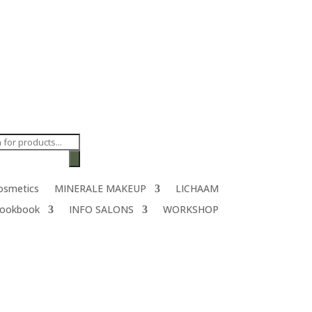
ten
n
Cosmetics
MINERALE MAKEUP
LICHAAM
Lookbook
INFO SALONS
WORKSHOP