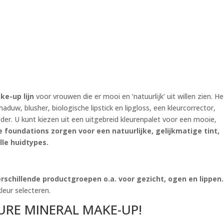
e-up lijn
voor vrouwen die er mooi en ‘natuurlijk’ uit willen zien. He
duw, blusher, biologische lipstick en lipgloss, een kleurcorrector,
r. U kunt kiezen uit een uitgebreid kleurenpalet voor een mooie,
 foundations zorgen voor een natuurlijke, gelijkmatige tint,
lle huidtypes.
erschillende productgroepen o.a. voor gezicht, ogen en lippen.
leur selecteren.
URE MINERAL MAKE-UP!