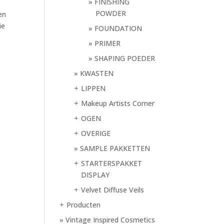
FINISHING
POWDER
en
ie
FOUNDATION
PRIMER
SHAPING POEDER
KWASTEN
LIPPEN
+
Makeup Artists Corner
+
OGEN
+
OVERIGE
+
SAMPLE PAKKETTEN
STARTERSPAKKET
+
DISPLAY
Velvet Diffuse Veils
+
Producten
+
Vintage Inspired Cosmetics