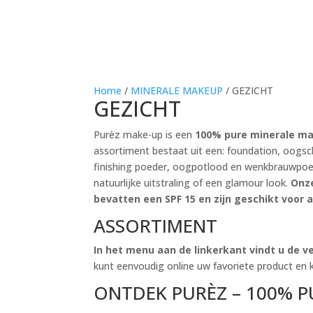
Home
/
MINERALE MAKEUP
/ GEZICHT
GEZICHT
Purèz make-up is een
100% pure minerale mak
assortiment bestaat uit een: foundation, oogscha
finishing poeder, oogpotlood en wenkbrauwpoede
natuurlijke uitstraling of een glamour look.
Onze
bevatten een SPF 15 en zijn geschikt voor a
ASSORTIMENT
In het menu aan de linkerkant vindt u de v
kunt eenvoudig online uw favoriete product en k
ONTDEK PURÈZ – 100% P