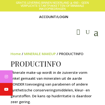
GRATIS LEVERING BINNEN NEDERLAND ≧ €60 – GEEN
VERPLICHTE STARTPAKKETTEN OF MINIMALE
INKOOPBEDRAGEN
ACCOUNT/LOGIN
Home
/
MINERALE MAKEUP
/ PRODUCTINFO
PRODUCTINFO
Minerale make-up wordt in de zuiverste vorm
enkel gemaakt van mineralen uit de aarde
ZONDER toevoeging van parabenen of andere
synthetische conserveringsmiddelen, kleur- en
geurstoffen. De kans op huidirritatie is daardoor
zeer gering.